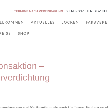
TERMINE NACH VEREINBARUNG
ÖFFNUNGSZEITEN: DI 9-18 UHR 
ILLKOMMEN
AKTUELLES
LOCKEN
FARBVER
REISE
SHOP
onsaktion –
rverdichtung
xtensions sowohl für Bondings als auch für Tapes. Egal ob es 