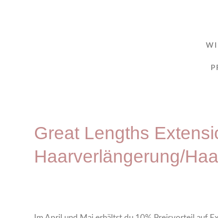
W
P
Great Lengths Extensi
Haarverlängerung/Haa
Im April und Mai erhältst du 10% Preisvorteil auf E