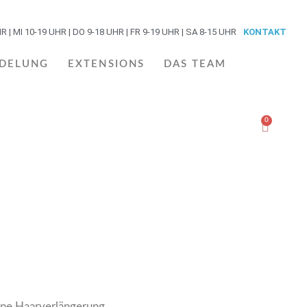
| MI 10-19 UHR | DO 9-18 UHR | FR 9-19 UHR | SA 8-15 UHR
KONTAKT
EDELUNG
EXTENSIONS
DAS TEAM
0
eine Haarverlängerung